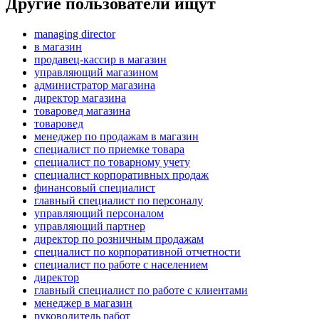
Другие пользователи ищут
managing director
в магазин
продавец-кассир в магазин
управляющий магазином
администратор магазина
директор магазина
товаровед магазина
товаровед
менеджер по продажам в магазин
специалист по приемке товара
специалист по товарному учету
специалист корпоративных продаж
финансовый специалист
главный специалист по персоналу
управляющий персоналом
управляющий партнер
директор по розничным продажам
специалист по корпоративной отчетности
специалист по работе с населением
директор
главный специалист по работе с клиентами
менеджер в магазин
руководитель работ