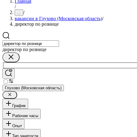
Главная
/
/
...
вакансии в Глухово (Московская область)
/
директор по рознице
директор по рознице
Глухово (Московская область)
График
Рабочие часы
Опыт
Тип занятости